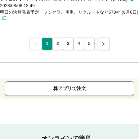
2026/08/06 18:49
明日の決算発表予定 フジクラ、川重、リクルートなど679社 (8月6日)
前
1
2
3
4
5
…
次
株アプリで注文
オンラインで簡単。