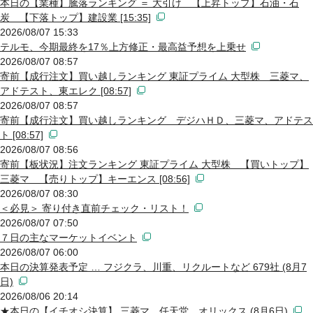
本日の【業種】騰落ランキング ＝ 大引け 【上昇トップ】石油・石
炭 【下落トップ】建設業 [15:35]
2026/08/07 15:33
テルモ、今期最終を17％上方修正・最高益予想を上乗せ
2026/08/07 08:57
寄前【成行注文】買い越しランキング 東証プライム 大型株 三菱マ、
アドテスト、東エレク [08:57]
2026/08/07 08:57
寄前【成行注文】買い越しランキング デジハＨＤ、三菱マ、アドテス
ト [08:57]
2026/08/07 08:56
寄前【板状況】注文ランキング 東証プライム 大型株 【買いトップ】
三菱マ 【売りトップ】キーエンス [08:56]
2026/08/07 08:30
＜必見＞ 寄り付き直前チェック・リスト！
2026/08/07 07:50
７日の主なマーケットイベント
2026/08/07 06:00
本日の決算発表予定 … フジクラ、川重、リクルートなど 679社 (8月7
日)
2026/08/06 20:14
★本日の【イチオシ決算】 三菱マ、任天堂、オリックス (8月6日)