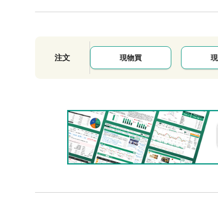
注文
現物買
現