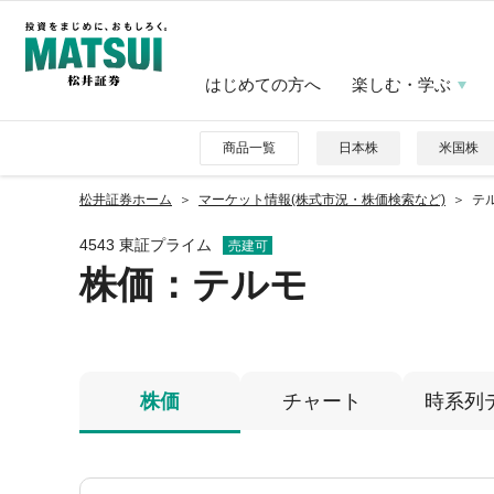
はじめての方へ
楽しむ・学ぶ
商品一覧
日本株
米国株
松井証券ホーム
マーケット情報(株式市況・株価検索など)
テル
4543 東証プライム
売建可
株価
：テルモ
株価
チャート
時系列