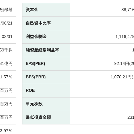
密機器
資本金
38,7
/06/21
自己資本比率
03/31
利益余剰金
1,116,4
,559千株
純資産経常利益率
231億円
EPS(PER)
92.14円(
2
1.57％
BPS(PBR)
1,070.21円(
-百万円
ROE
09百万円
単元株数
96百万円
最低投資金額
23
23.97％