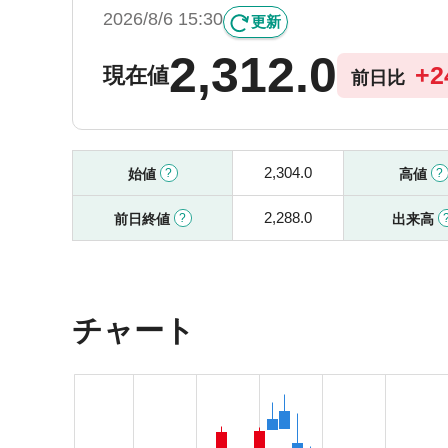
2026/8/6 15:30
更新
2,312.0
+
2
現在値
前日比
2,304.0
始値
高値
2,288.0
前日終値
出来高
チャート