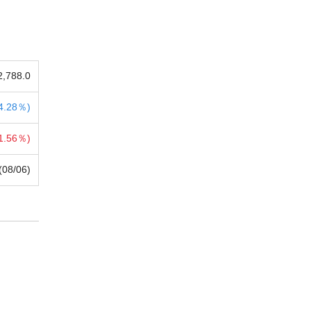
2,788.0
4.28％)
1.56％)
(08/06)