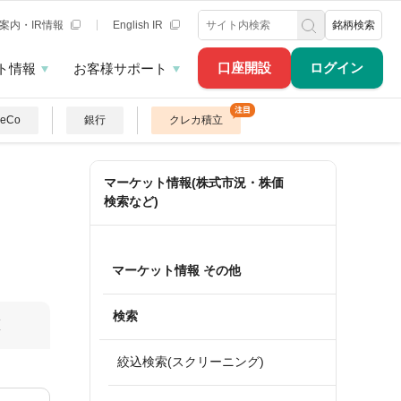
案内・IR情報
English IR
銘柄検索
口座開設
ログイン
ト情報
お客様サポート
DeCo
銀行
クレカ積立
マーケット情報(株式市況・株価
検索など)
マーケット情報 その他
検索
算
絞込検索(スクリーニング)