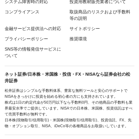
システム障害時の対応
投資用教材販売業者について
コンプライアンス
取扱商品のリスクおよび手数料
等の説明
金融サービス提供法への対応
サイトポリシー
プライバシーポリシー
推奨環境
SNS等の情報発信サービスに
ついて
ネット証券/日本株・米国株・投信・FX・NISAなら証券会社の松
井証券
松井証券はシンプルな手数料体系、豊富な無料ツールと安心のサポートで
NISAをきっかけに投資を始める初心者の方にも支持されています。
株式は1日の約定代金が50万円以下なら手数料0円、その他商品の手数料も業
界最安水準でご提供しています。NISAでの日本株、米国株、投資信託はすべ
て売買手数料が無料です。
日本株(現物取引/信用取引)・米国株(現物取引/信用取引)、投資信託、FX、先
物・オプション取引、NISA、iDeCo等の各種商品をお取扱いしています。