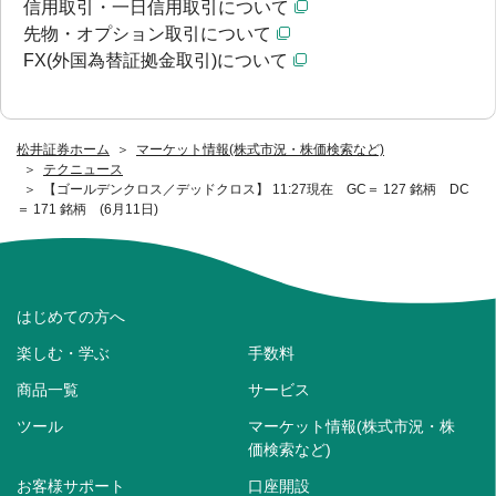
信用取引・一日信用取引について
先物・オプション取引について
FX(外国為替証拠金取引)について
松井証券ホーム
マーケット情報(株式市況・株価検索など)
テクニュース
【ゴールデンクロス／デッドクロス】 11:27現在 GC＝ 127 銘柄 DC
＝ 171 銘柄 (6月11日)
はじめての方へ
楽しむ・学ぶ
手数料
商品一覧
サービス
ツール
マーケット情報(株式市況・株
価検索など)
お客様サポート
口座開設