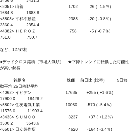
3436.6　　　 3431.3

<8051> 山善　　　　　　　　　　　1702 　　 -26 ( -1.5％) 　　　 
1684.8　　　 1683.8

<8803> 平和不動産　　　　　　　　2383 　　 -20 ( -0.8％) 　　　 
2360.4　　　 2354.4

<4382> ＨＥＲＯＺ　　　　　　　　 758　　　 -5 ( -0.7％) 　　　　
751.0　　　　750.7

など、127銘柄

●デッドクロス銘柄（市場人気順）　★下降トレンドに転換した可能性
が高い銘柄

　　　 銘柄名　　　　　　　　　　株価　 前日比 (比率)　　　5日移
動平均 25日移動平均

<4062> イビデン　　　　　　　　 17685　　 +285 ( +1.6％) 　　　
17900.0　　　18428.2

<5802> 住友電気工業　　　　　　 10060　　 -570 ( -5.4％) 　　　
11576.0　　　11903.4

<3436> ＳＵＭＣＯ　　　　　　　　3237 　　 +37 ( +1.2％) 　　　 
3500.2　　　 3543.6

<6501> 日立製作所　　　　　　　　4620　　 -164 ( -3.4％) 　　　 