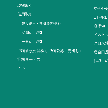
現物取引
立会外
信用取引
ETF/RE
制度信用・無期限信用取引
逆指値
短期信用取引
ベストマ
一日信用取引
クロス
IPO(新規公開株)、PO(公募・売出し)
総合口
貸株サービス
お取引
PTS