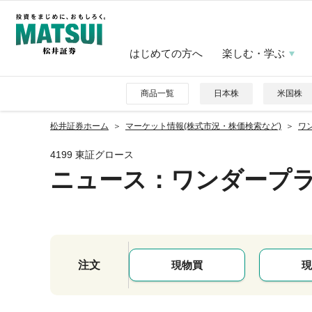
はじめての方へ
楽しむ・学ぶ
商品一覧
日本株
米国株
松井証券ホーム
マーケット情報(株式市況・株価検索など)
ワン
4199 東証グロース
ニュース
：ワンダープ
注文
現物買
現