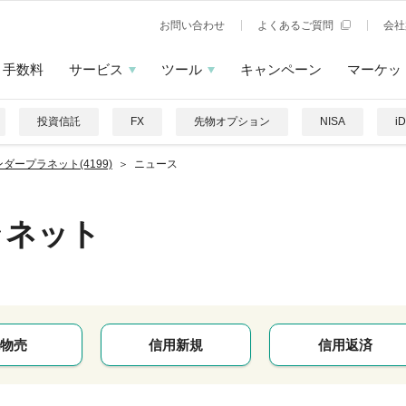
お問い合わせ
よくあるご質問
会社
手数料
サービス
ツール
キャンペーン
マーケッ
投資信託
FX
先物オプション
NISA
i
ダープラネット(4199)
ニュース
ラネット
物売
信用新規
信用返済