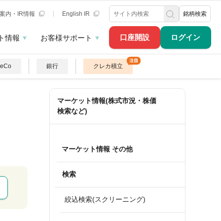
案内・IR情報
English IR
銘柄検索
口座開設
ログイン
ト情報
お客様サポート
DeCo
銀行
クレカ積立
マーケット情報(株式市況・株価
検索など)
マーケット情報 その他
検索
絞込検索(スクリーニング)