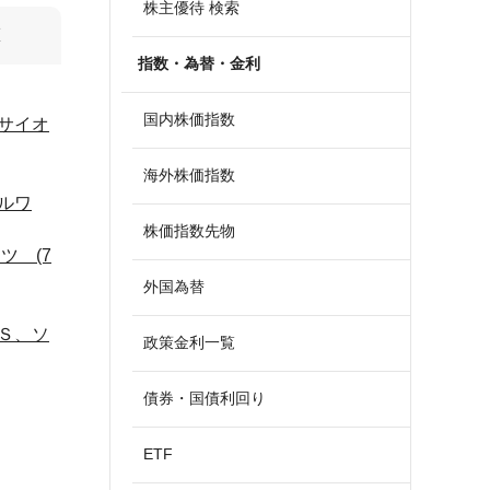
株主優待 検索
算
指数・為替・金利
国内株価指数
サイオ
海外株価指数
ルワ
株価指数先物
ツ (7
外国為替
Ｓ、ソ
政策金利一覧
債券・国債利回り
ETF