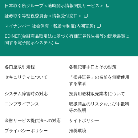
日本取引所グループ＜適時開示情報閲覧サービス＞
証券取引等監視委員会＜情報受付窓口＞
マイナンバー 社会保障・税番号制度(内閣官房)
EDINET(金融商品取引法に基づく有価証券報告書等の開示書類に
関する電子開示システム)
各口座取引規程
各種犯罪手口とその対策
セキュリティについて
「松井証券」の名前を無断使用
する業者
システム障害時の対応
投資用教材販売業者について
コンプライアンス
取扱商品のリスクおよび手数料
等の説明
金融サービス提供法への対応
サイトポリシー
プライバシーポリシー
推奨環境