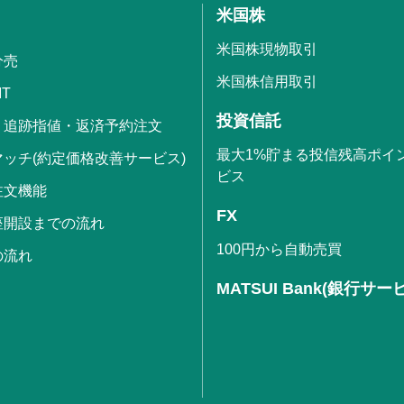
米国株
米国株現物取引
分売
米国株信用取引
IT
投資信託
・追跡指値・返済予約注文
最大1%貯まる投信残高ポイ
ッチ(約定価格改善サービス)
ビス
注文機能
FX
座開設までの流れ
100円から自動売買
の流れ
MATSUI Bank(銀行サー