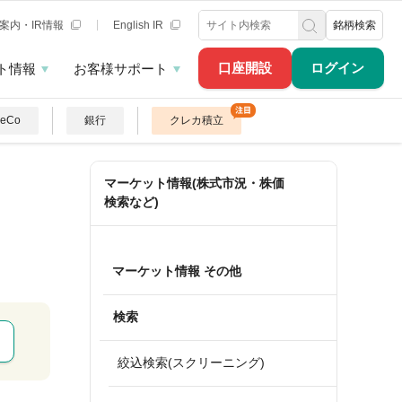
案内・IR情報
English IR
銘柄検索
口座開設
ログイン
ト情報
お客様サポート
DeCo
銀行
クレカ積立
マーケット情報(株式市況・株価
検索など)
マーケット情報 その他
検索
絞込検索(スクリーニング)