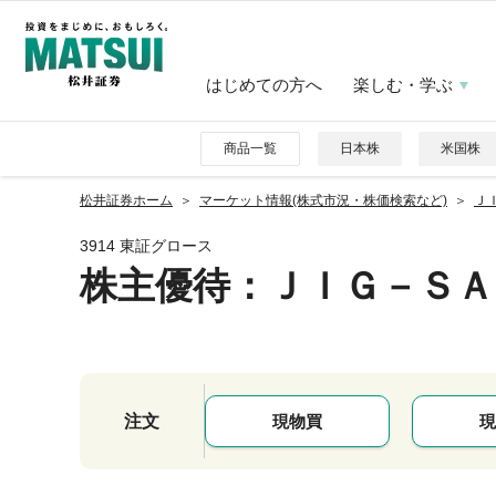
はじめての方へ
楽しむ・学ぶ
商品一覧
日本株
米国株
松井証券ホーム
マーケット情報(株式市況・株価検索など)
ＪＩ
3914 東証グロース
株主優待
：ＪＩＧ－ＳＡ
注文
現物買
現