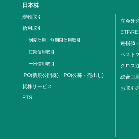
日本株
現物取引
立会外
信用取引
ETF/RE
制度信用・無期限信用取引
逆指値
短期信用取引
ベストマ
一日信用取引
クロス
IPO(新規公開株)、PO(公募・売出し)
総合口
貸株サービス
お取引
PTS