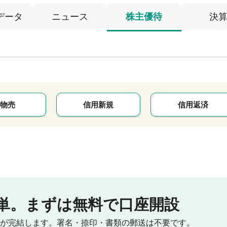
データ
ニュース
株主優待
決
物売
信用新規
信用返済
単。
まずは無料で口座開設
が完結します。
署名・捺印・書類の郵送は不要です。