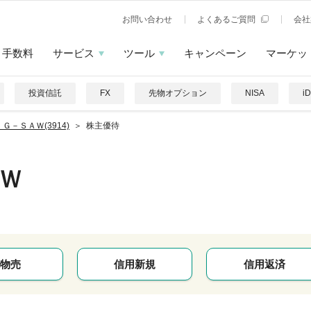
お問い合わせ
よくあるご質問
会社
手数料
サービス
ツール
キャンペーン
マーケッ
投資信託
FX
先物オプション
NISA
i
Ｇ－ＳＡＷ(3914)
株主優待
Ｗ
物売
信用新規
信用返済