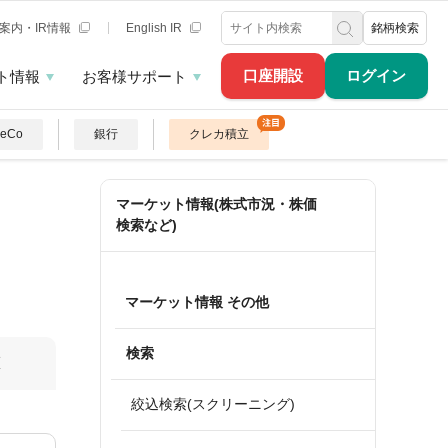
案内・IR情報
English IR
銘柄検索
口座開設
ログイン
ト情報
お客様サポート
DeCo
銀行
クレカ積立
マーケット情報(株式市況・株価
検索など)
マーケット情報 その他
検索
算
絞込検索(スクリーニング)