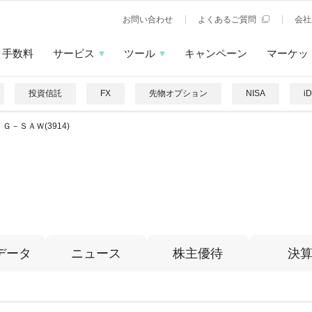
お問い合わせ
よくあるご質問
会社
手数料
サービス
ツール
キャンペーン
マーケッ
投資信託
FX
先物オプション
NISA
i
Ｇ－ＳＡＷ(3914)
データ
ニュース
株主優待
決