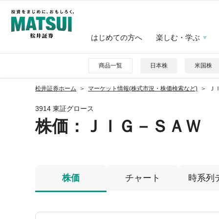
はじめての方へ
楽しむ・学ぶ
商品一覧
日本株
米国株
松井証券ホーム
マーケット情報(株式市況・株価検索など)
ＪＩ
3914 東証グロース
株価
：ＪＩＧ－ＳＡＷ
株価
チャート
時系列