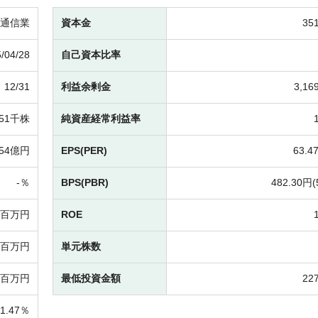
通信業
資本金
35
/04/28
自己資本比率
12/31
利益余剰金
3,1
751千株
純資産経常利益率
154億円
EPS(PER)
63.4
-％
BPS(PBR)
482.30円(
-百万円
ROE
68百万円
単元株数
9百万円
最低投資金額
22
21.47％