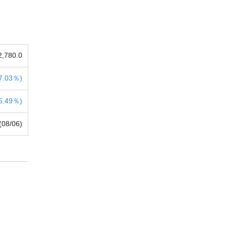
2,780.0
7.03％)
5.49％)
(08/06)