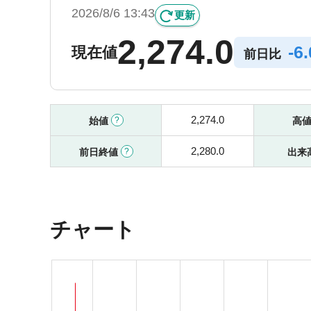
2026/8/6 13:43
更新
2,274.0
-
6
現在値
前日比
2,274.0
始値
高
2,280.0
前日終値
出来
チャート