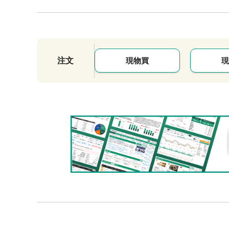
注文
現物買
現