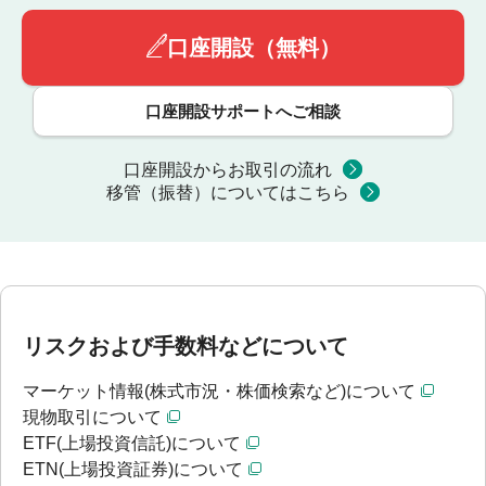
口座開設（無料）
口座開設サポートへご相談
口座開設からお取引の流れ
移管（振替）についてはこちら
リスクおよび手数料などについて
マーケット情報(株式市況・株価検索など)について
現物取引について
ETF(上場投資信託)について
ETN(上場投資証券)について