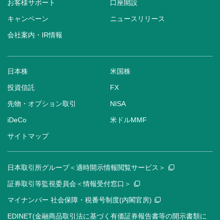
お客様サポート
口座開設
キャンペーン
ニュースリリース
会社案内・IR情報
日本株
米国株
投資信託
FX
先物・オプション取引
NISA
iDeCo
米ドルMMF
サイトマップ
日本取引所グループ＜適時開示情報閲覧サービス＞
証券取引等監視委員会＜情報受付窓口＞
マイナンバー 社会保障・税番号制度(内閣官房)
EDINET(金融商品取引法に基づく有価証券報告書等の開示書類に