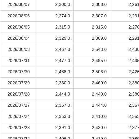
2026/08/07
2,300.0
2,308.0
2,26
2026/08/06
2,274.0
2,307.0
2,23
2026/08/05
2,315.0
2,315.0
2,27
2026/08/04
2,329.0
2,369.0
2,29
2026/08/03
2,467.0
2,543.0
2,43
2026/07/31
2,477.0
2,495.0
2,43
2026/07/30
2,468.0
2,506.0
2,42
2026/07/29
2,380.0
2,469.0
2,38
2026/07/28
2,444.0
2,449.0
2,38
2026/07/27
2,357.0
2,444.0
2,35
2026/07/24
2,353.0
2,410.0
2,35
2026/07/23
2,391.0
2,430.0
2,37
2026/07/22
2,406.0
2,419.0
2,38