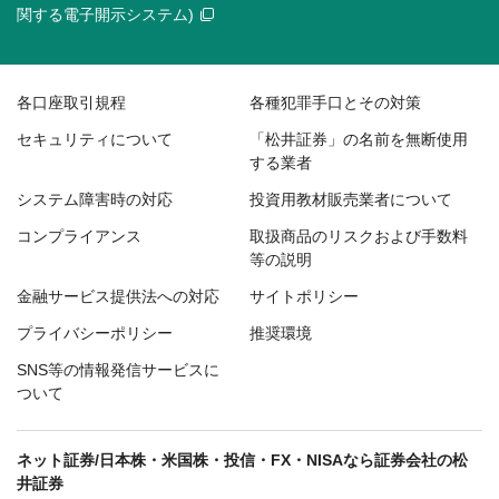
関する電子開示システム)
各口座取引規程
各種犯罪手口とその対策
セキュリティについて
「松井証券」の名前を無断使用
する業者
システム障害時の対応
投資用教材販売業者について
コンプライアンス
取扱商品のリスクおよび手数料
等の説明
金融サービス提供法への対応
サイトポリシー
プライバシーポリシー
推奨環境
SNS等の情報発信サービスに
ついて
ネット証券/日本株・米国株・投信・FX・NISAなら証券会社の松
井証券