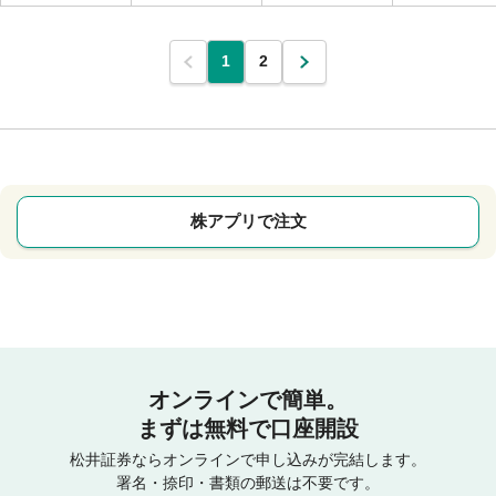
1
2
株アプリで注文
オンラインで簡単。
まずは無料で口座開設
松井証券ならオンラインで申し込みが完結します。
署名・捺印・書類の郵送は不要です。