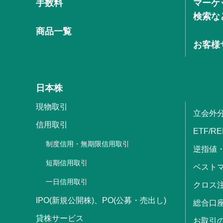
手数料
マーケ
検索な
商品一覧
お客様
日本株
現物取引
立会外
信用取引
ETF/RE
制度信用・無期限信用取引
逆指値
短期信用取引
ベストマ
一日信用取引
クロス
IPO(新規公開株)、PO(公募・売出し)
総合口
貸株サービス
お取引