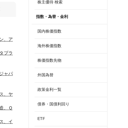
株主優待 検索
算
指数・為替・金利
国内株価指数
ン、ア
海外株価指数
タプラ
株価指数先物
ジャパ
外国為替
政策金利一覧
ス、ヤ
債券・国債利回り
造、Ｑ
ETF
ス、イ