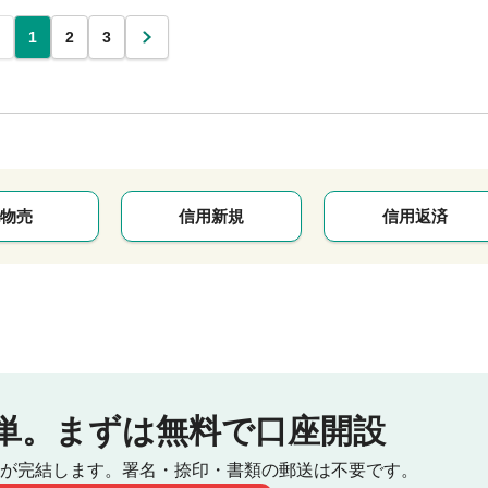
1
2
3
次
物売
信用新規
信用返済
単。
まずは無料で口座開設
が完結します。
署名・捺印・書類の郵送は不要です。