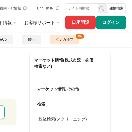
案内・IR情報
English IR
銘柄検索
口座開設
ログイン
ト情報
お客様サポート
DeCo
銀行
クレカ積立
マーケット情報(株式市況・株価
検索など)
マーケット情報 その他
検索
絞込検索(スクリーニング)