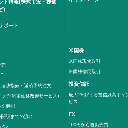
ット情報(株式市況・株価
ど)
サポート
米国株
米国株現物取引
分売
米国株信用取引
IT
投資信託
・追跡指値・返済予約注文
最大1%貯まる投信残高ポイ
ッチ(約定価格改善サービス)
ビス
注文機能
FX
座開設までの流れ
100円から自動売買
の流れ