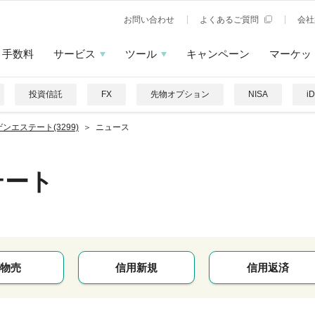
お問い合わせ
よくあるご質問
会社
手数料
サービス
ツール
キャンペーン
マーケッ
投資信託
FX
先物オプション
NISA
i
ンエステート(3299)
ニュース
テート
物売
信用新規
信用返済