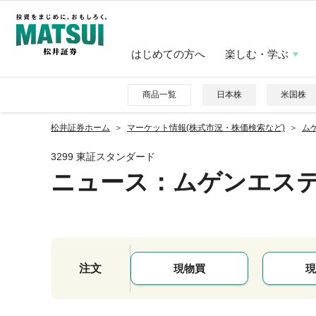
はじめての方へ
楽しむ・学ぶ
商品一覧
日本株
米国株
松井証券ホーム
マーケット情報(株式市況・株価検索など)
ムゲ
3299 東証スタンダード
ニュース
：ムゲンエス
注文
現物買
現