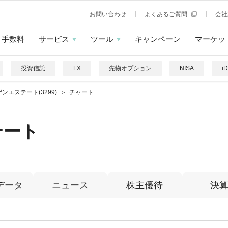
お問い合わせ
よくあるご質問
会社
手数料
サービス
ツール
キャンペーン
マーケッ
投資信託
FX
先物オプション
NISA
i
ンエステート(3299)
チャート
テート
データ
ニュース
株主優待
決