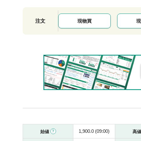
注文
現物買
現
1,900.0 (09:00)
始値
高