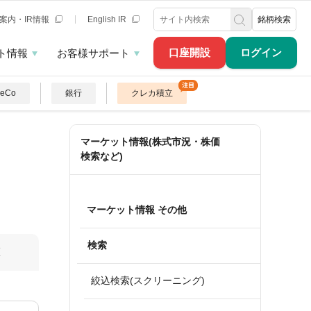
案内・IR情報
English IR
銘柄検索
口座開設
ログイン
ト情報
お客様サポート
DeCo
銀行
クレカ積立
マーケット情報(株式市況・株価
検索など)
マーケット情報 その他
検索
算
絞込検索(スクリーニング)