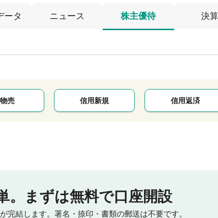
データ
ニュース
株主優待
決
物売
信用新規
信用返済
単。
まずは無料で口座開設
が完結します。
署名・捺印・書類の郵送は不要です。