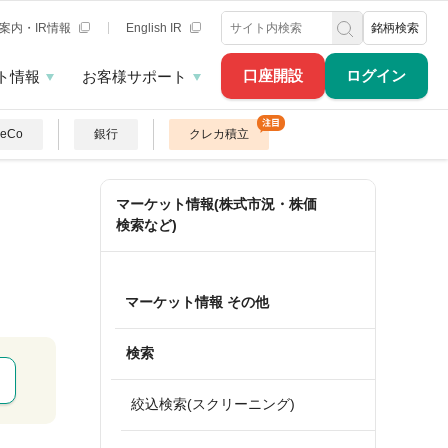
案内・IR情報
English IR
銘柄検索
口座開設
ログイン
ト情報
お客様サポート
DeCo
銀行
クレカ積立
マーケット情報(株式市況・株価
検索など)
マーケット情報 その他
検索
絞込検索(スクリーニング)