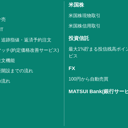
米国株
米国株現物取引
分売
米国株信用取引
IT
投資信託
・追跡指値・返済予約注文
最大1%貯まる投信残高ポイ
ッチ(約定価格改善サービス)
ビス
注文機能
FX
座開設までの流れ
100円から自動売買
の流れ
MATSUI Bank(銀行サー