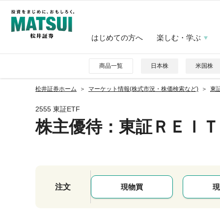
はじめての方へ
楽しむ・学ぶ
商品一覧
日本株
米国株
松井証券ホーム
マーケット情報(株式市況・株価検索など)
東証
2555 東証ETF
株主優待
：東証ＲＥＩＴ
注文
現物買
現