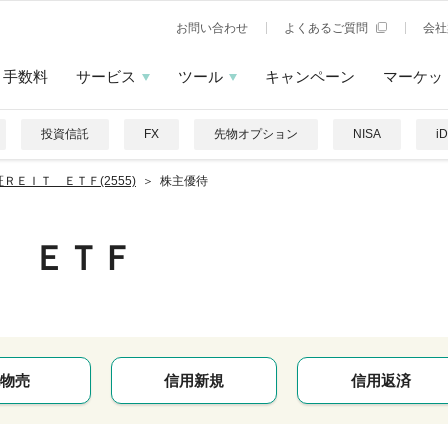
お問い合わせ
よくあるご質問
会社
手数料
サービス
ツール
キャンペーン
マーケッ
投資信託
FX
先物オプション
NISA
i
ＲＥＩＴ ＥＴＦ(2555)
株主優待
 ＥＴＦ
物売
信用新規
信用返済