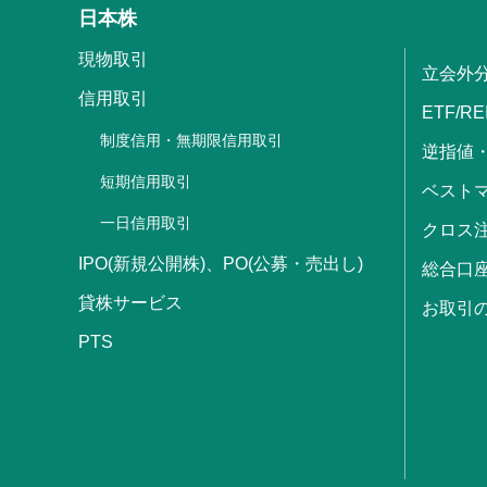
日本株
現物取引
立会外
信用取引
ETF/RE
制度信用・無期限信用取引
逆指値
短期信用取引
ベストマ
一日信用取引
クロス
IPO(新規公開株)、PO(公募・売出し)
総合口
貸株サービス
お取引
PTS