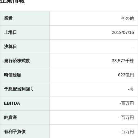
企業情報
業種
その他
上場日
2019/07/16
決算日
-
発行済株式数
33,577千株
時価総額
623億円
予想配当利回り
-％
EBITDA
-百万円
純資産
-百万円
有利子負債
-百万円