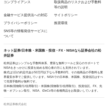
コンプライアンス
取扱商品のリスクおよび手数料
等の説明
金融サービス提供法への対応
サイトポリシー
プライバシーポリシー
推奨環境
SNS等の情報発信サービスに
ついて
ネット証券/日本株・米国株・投信・FX・NISAなら証券会社の松
井証券
松井証券はシンプルな手数料体系、豊富な無料ツールと安心のサポートで
NISAをきっかけに投資を始める初心者の方にも支持されています。
株式は1日の約定代金が50万円以下なら手数料0円、その他商品の手数料も業
界最安水準でご提供しています。NISAでの日本株、米国株、投資信託はすべ
て売買手数料が無料です。
日本株(現物取引/信用取引)・米国株(現物取引/信用取引)、投資信託、FX、先
物・オプション取引、NISA、iDeCo等の各種商品をお取扱いしています。
松井証券株式会社