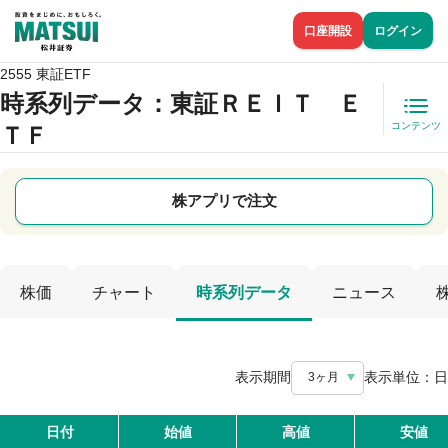
口座開設
ログイン
2555 東証ETF
時系列データ
：東証ＲＥＩＴ Ｅ
コンテンツ
ＴＦ
株アプリで注文
株価
チャート
時系列データ
ニュース
表示期間
表示単位：
日
3ヶ月
日付
始値
高値
安値