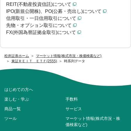
REIT(不動産投資信託)について
IPO(新規公開株)、PO(公募・売出し)について
信用取引・一日信用取引について
先物・オプション取引について
FX(外国為替証拠金取引)について
松井証券ホーム
マーケット情報(株式市況・株価検索など)
東証ＲＥＩＴ ＥＴＦ(2555)
時系列データ
はじめての方へ
楽しむ・学ぶ
手数料
商品一覧
サービス
ツール
マーケット情報(株式市況・株
価検索など)