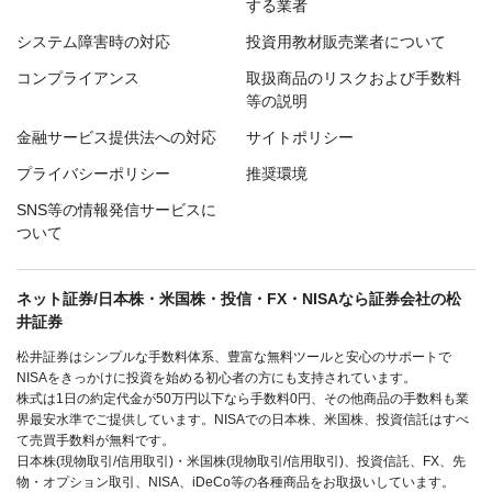
する業者
システム障害時の対応
投資用教材販売業者について
コンプライアンス
取扱商品のリスクおよび手数料
等の説明
金融サービス提供法への対応
サイトポリシー
プライバシーポリシー
推奨環境
SNS等の情報発信サービスに
ついて
ネット証券/日本株・米国株・投信・FX・NISAなら証券会社の松
井証券
松井証券はシンプルな手数料体系、豊富な無料ツールと安心のサポートで
NISAをきっかけに投資を始める初心者の方にも支持されています。
株式は1日の約定代金が50万円以下なら手数料0円、その他商品の手数料も業
界最安水準でご提供しています。NISAでの日本株、米国株、投資信託はすべ
て売買手数料が無料です。
日本株(現物取引/信用取引)・米国株(現物取引/信用取引)、投資信託、FX、先
物・オプション取引、NISA、iDeCo等の各種商品をお取扱いしています。