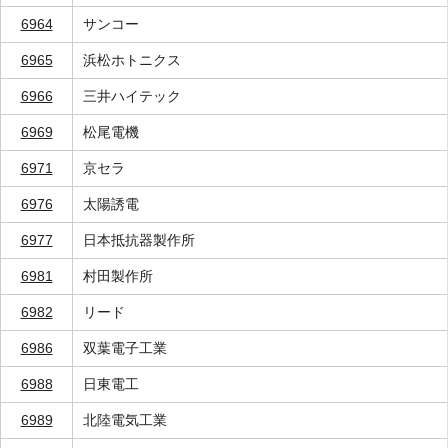
6964
サンコー
6965
浜松ホトニクス
6966
三井ハイテック
6969
松尾電機
6971
京セラ
6976
太陽誘電
6977
日本抵抗器製作所
6981
村田製作所
6982
リード
6986
双葉電子工業
6988
日東電工
6989
北陸電気工業