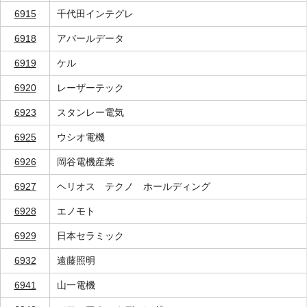
6915
千代田インテグレ
6918
アバールデータ
6919
ケル
6920
レーザーテック
6923
スタンレー電気
6925
ウシオ電機
6926
岡谷電機産業
6927
ヘリオス テクノ ホールディング
6928
エノモト
6929
日本セラミック
6932
遠藤照明
6941
山一電機