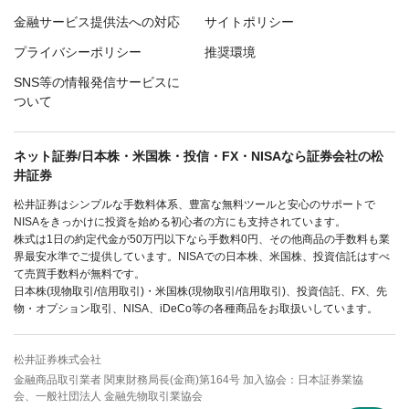
金融サービス提供法への対応
サイトポリシー
プライバシーポリシー
推奨環境
SNS等の情報発信サービスに
ついて
ネット証券/日本株・米国株・投信・FX・NISAなら証券会社の松
井証券
松井証券はシンプルな手数料体系、豊富な無料ツールと安心のサポートで
NISAをきっかけに投資を始める初心者の方にも支持されています。
株式は1日の約定代金が50万円以下なら手数料0円、その他商品の手数料も業
界最安水準でご提供しています。NISAでの日本株、米国株、投資信託はすべ
て売買手数料が無料です。
日本株(現物取引/信用取引)・米国株(現物取引/信用取引)、投資信託、FX、先
物・オプション取引、NISA、iDeCo等の各種商品をお取扱いしています。
松井証券株式会社
金融商品取引業者 関東財務局長(金商)第164号 加入協会：日本証券業協
会、一般社団法人 金融先物取引業協会