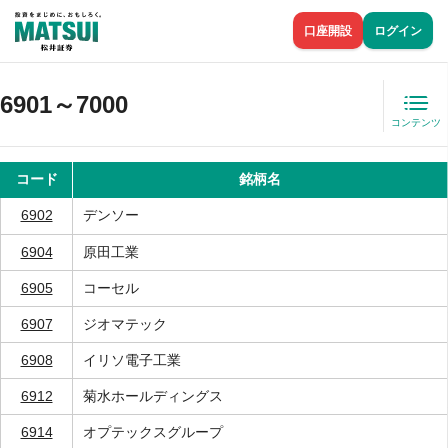
口座開設
ログイン
6901～7000
コンテンツ
コード
銘柄名
6902
デンソー
6904
原田工業
6905
コーセル
6907
ジオマテック
6908
イリソ電子工業
6912
菊水ホールディングス
6914
オプテックスグループ