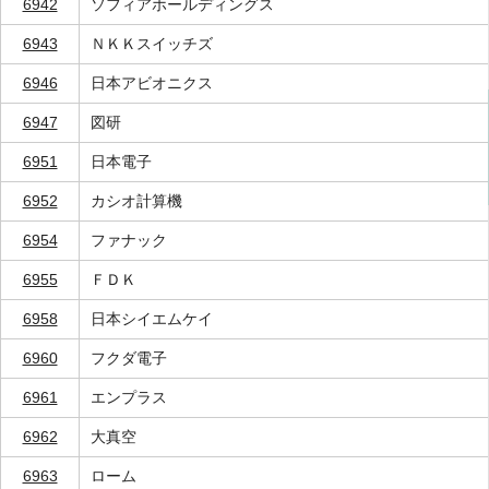
6942
ソフィアホールディングス
6943
ＮＫＫスイッチズ
6946
日本アビオニクス
6947
図研
6951
日本電子
6952
カシオ計算機
6954
ファナック
6955
ＦＤＫ
6958
日本シイエムケイ
6960
フクダ電子
6961
エンプラス
6962
大真空
6963
ローム