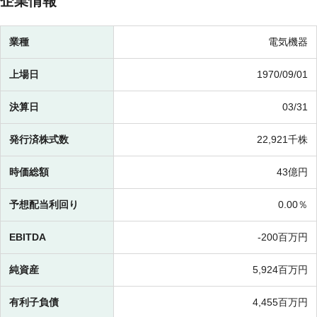
企業情報
業種
電気機器
上場日
1970/09/01
決算日
03/31
発行済株式数
22,921千株
時価総額
43億円
予想配当利回り
0.00％
EBITDA
-
200百万円
純資産
5,924百万円
有利子負債
4,455百万円