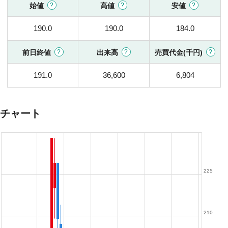
始値
高値
安値
190.0
190.0
184.0
前日終値
出来高
売買代金(千円)
191.0
36,600
6,804
チャート
225
210