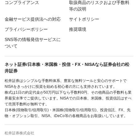
コンプライアンス
取扱商品のリスクおよび手数料
等の説明
金融サービス提供法への対応
サイトポリシー
プライバシーポリシー
推奨環境
SNS等の情報発信サービスに
ついて
ネット証券/日本株・米国株・投信・FX・NISAなら証券会社の松
井証券
松井証券はシンプルな手数料体系、豊富な無料ツールと安心のサポートで
NISAをきっかけに投資を始める初心者の方にも支持されています。
株式は1日の約定代金が50万円以下なら手数料0円、その他商品の手数料も業
界最安水準でご提供しています。NISAでの日本株、米国株、投資信託はすべ
て売買手数料が無料です。
日本株(現物取引/信用取引)・米国株(現物取引/信用取引)、投資信託、FX、先
物・オプション取引、NISA、iDeCo等の各種商品をお取扱いしています。
松井証券株式会社