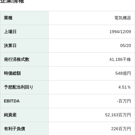
企業情報
業種
電気機器
上場日
1994/12/09
決算日
05/20
発行済株式数
41,186千株
時価総額
548億円
予想配当利回り
4.51％
EBITDA
-百万円
純資産
52,163百万円
有利子負債
226百万円