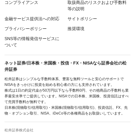
コンプライアンス
取扱商品のリスクおよび手数料
等の説明
金融サービス提供法への対応
サイトポリシー
プライバシーポリシー
推奨環境
SNS等の情報発信サービスに
ついて
ネット証券/日本株・米国株・投信・FX・NISAなら証券会社の松
井証券
松井証券はシンプルな手数料体系、豊富な無料ツールと安心のサポートで
NISAをきっかけに投資を始める初心者の方にも支持されています。
株式は1日の約定代金が50万円以下なら手数料0円、その他商品の手数料も業
界最安水準でご提供しています。NISAでの日本株、米国株、投資信託はすべ
て売買手数料が無料です。
日本株(現物取引/信用取引)・米国株(現物取引/信用取引)、投資信託、FX、先
物・オプション取引、NISA、iDeCo等の各種商品をお取扱いしています。
松井証券株式会社