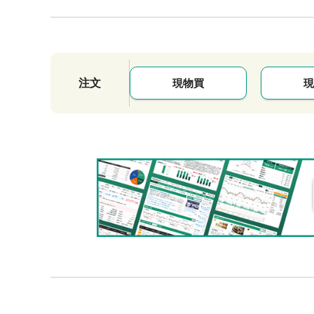
注文
現物買
現