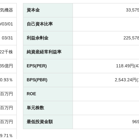
気機器
資本金
33,5
/03/01
自己資本比率
03/31
利益余剰金
225,5
422千株
純資産経常利益率
135億円
EPS(PER)
118.49円(
4
0.93％
BPS(PBR)
2,543.24円(
48百万円
ROE
12百万円
単元株数
12百万円
最低投資金額
96
49.71％