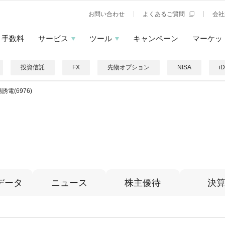
お問い合わせ
よくあるご質問
会社
手数料
サービス
ツール
キャンペーン
マーケッ
投資信託
FX
先物オプション
NISA
i
誘電(6976)
データ
ニュース
株主優待
決