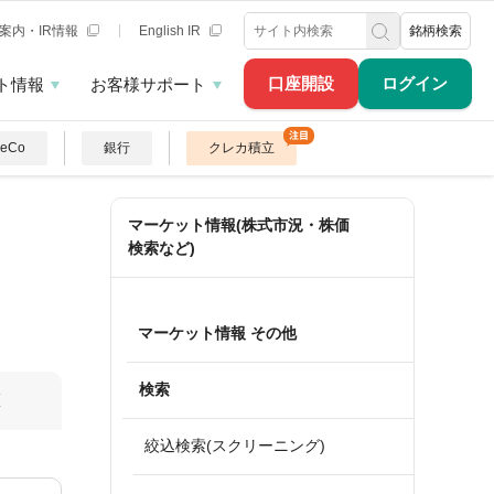
案内・IR情報
English IR
銘柄検索
口座開設
ログイン
ト情報
お客様サポート
DeCo
銀行
クレカ積立
マーケット情報(株式市況・株価
検索など)
マーケット情報 その他
検索
算
絞込検索(スクリーニング)