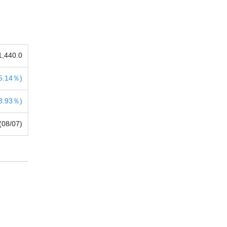
1,440.0
5.14％)
3.93％)
(08/07)