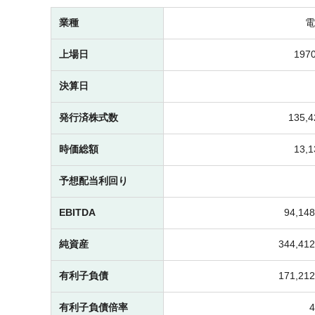
業種
電
上場日
1970
決算日
発行済株式数
135,
時価総額
13,
予想配当利回り
EBITDA
94,1
純資産
344,4
有利子負債
171,2
有利子負債倍率