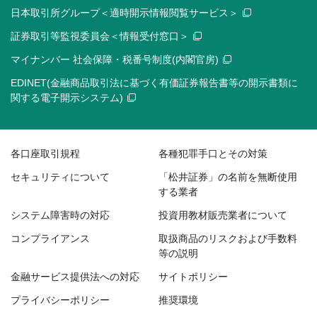
日本取引所グループ＜適時開示情報閲覧サービス＞
証券取引等監視委員会＜情報受付窓口＞
マイナンバー 社会保障・税番号制度(内閣官房)
EDINET(金融商品取引法に基づく有価証券報告書等の開示書類に
関する電子開示システム)
各口座取引規程
各種犯罪手口とその対策
セキュリティについて
「松井証券」の名前を無断使用
する業者
システム障害時の対応
投資用教材販売業者について
コンプライアンス
取扱商品のリスクおよび手数料
等の説明
金融サービス提供法への対応
サイトポリシー
プライバシーポリシー
推奨環境