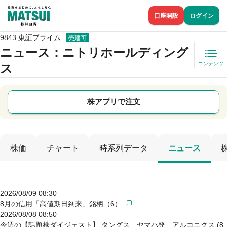
口座開設
ログイン
9843 東証プライム
売建可
ニュース
：ニトリホールディング
コンテンツ
ス
株アプリで注文
株価
チャート
時系列データ
ニュース
2026/08/09 08:30
8月の信用「高値期日到来」銘柄（6）
2026/08/08 08:50
今週の【話題株ダイジェスト】 タングス、ヤマハ発、アルコニクス (8