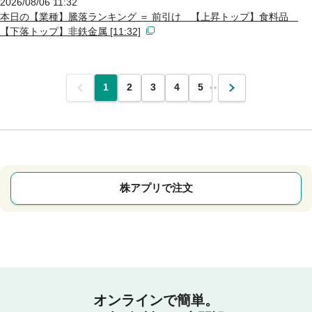
2026/08/06 11:32
本日の【業種】騰落ランキング ＝ 前引け 【上昇トップ】食料品
【下落トップ】非鉄金属 [11:32]
前
1
2
3
4
5
…
次
株アプリで注文
オンラインで簡単。