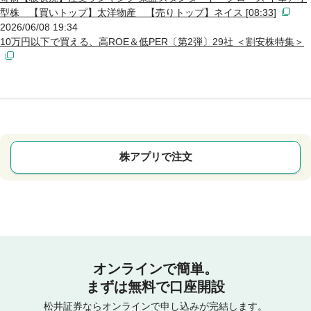
型株 【買いトップ】太洋物産 【売りトップ】ネイス [08:33]
2026/06/08 19:34
10万円以下で買える、高ROE＆低PER〔第2弾〕29社 ＜割安株特集＞
株アプリで注文
オンラインで簡単。
まずは無料で口座開設
松井証券ならオンラインで申し込みが完結します。