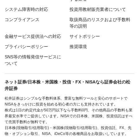
システム障害時の対応
投資用教材販売業者について
コンプライアンス
取扱商品のリスクおよび手数料
等の説明
金融サービス提供法への対応
サイトポリシー
プライバシーポリシー
推奨環境
SNS等の情報発信サービスに
ついて
ネット証券/日本株・米国株・投信・FX・NISAなら証券会社の松
井証券
松井証券はシンプルな手数料体系、豊富な無料ツールと安心のサポートで
NISAをきっかけに投資を始める初心者の方にも支持されています。
株式は1日の約定代金が50万円以下なら手数料0円、その他商品の手数料も業
界最安水準でご提供しています。NISAでの日本株、米国株、投資信託はすべ
て売買手数料が無料です。
日本株(現物取引/信用取引)・米国株(現物取引/信用取引)、投資信託、FX、先
物・オプション取引、NISA、iDeCo等の各種商品をお取扱いしています。