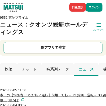
口座開設
ログイン
9552 東証プライム
ニュース
：クオンツ総研ホールデ
コンテンツ
ィングス
株アプリで注文
株価
チャート
時系列データ
ニュース
2026/08/05 11:38
本日の【均衡表｜3役好転／逆転】前場 好転＝ 79 銘柄 逆転＝ 39 銘
柄 (8月5日)
2026/08/04 08:57