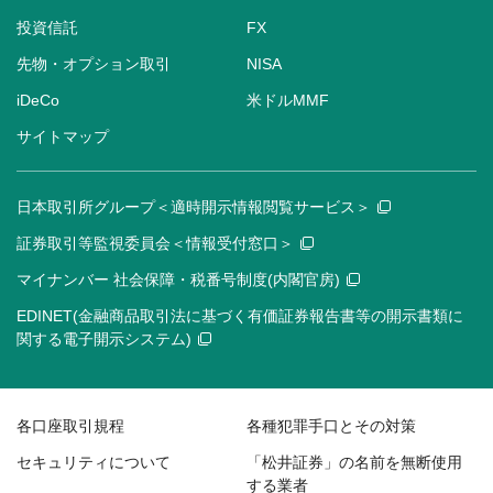
投資信託
FX
先物・オプション取引
NISA
iDeCo
米ドルMMF
サイトマップ
日本取引所グループ＜適時開示情報閲覧サービス＞
証券取引等監視委員会＜情報受付窓口＞
マイナンバー 社会保障・税番号制度(内閣官房)
EDINET(金融商品取引法に基づく有価証券報告書等の開示書類に
関する電子開示システム)
各口座取引規程
各種犯罪手口とその対策
セキュリティについて
「松井証券」の名前を無断使用
する業者