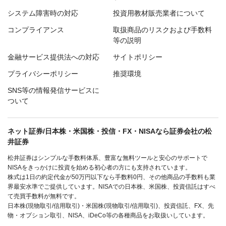
システム障害時の対応
投資用教材販売業者について
コンプライアンス
取扱商品のリスクおよび手数料
等の説明
金融サービス提供法への対応
サイトポリシー
プライバシーポリシー
推奨環境
SNS等の情報発信サービスに
ついて
ネット証券/日本株・米国株・投信・FX・NISAなら証券会社の松
井証券
松井証券はシンプルな手数料体系、豊富な無料ツールと安心のサポートで
NISAをきっかけに投資を始める初心者の方にも支持されています。
株式は1日の約定代金が50万円以下なら手数料0円、その他商品の手数料も業
界最安水準でご提供しています。NISAでの日本株、米国株、投資信託はすべ
て売買手数料が無料です。
日本株(現物取引/信用取引)・米国株(現物取引/信用取引)、投資信託、FX、先
物・オプション取引、NISA、iDeCo等の各種商品をお取扱いしています。