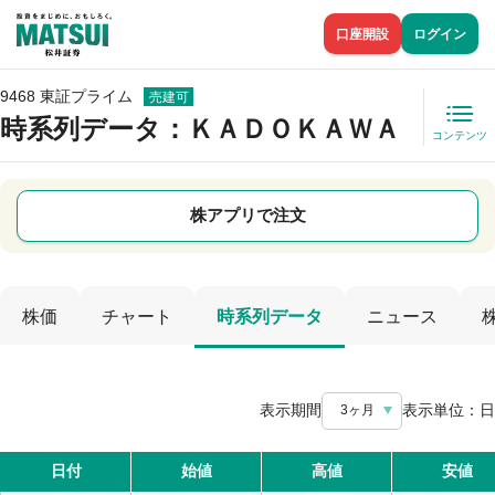
口座開設
ログイン
9468 東証プライム
売建可
時系列データ
：ＫＡＤＯＫＡＷＡ
コンテンツ
株アプリで注文
株価
チャート
時系列データ
ニュース
表示期間
表示単位：
日
3ヶ月
日付
始値
高値
安値