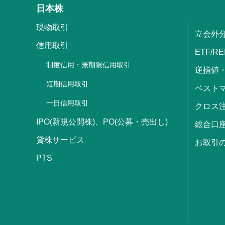
日本株
現物取引
立会外
信用取引
ETF/RE
制度信用・無期限信用取引
逆指値
短期信用取引
ベストマ
一日信用取引
クロス
IPO(新規公開株)、PO(公募・売出し)
総合口
貸株サービス
お取引
PTS