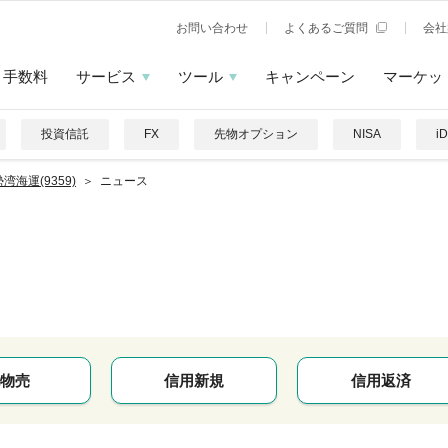
お問い合わせ
よくあるご質問
会社
手数料
サービス
ツール
キャンペーン
マーケッ
投資信託
FX
先物オプション
NISA
i
湾海運(9359)
ニュース
物売
信用新規
信用返済