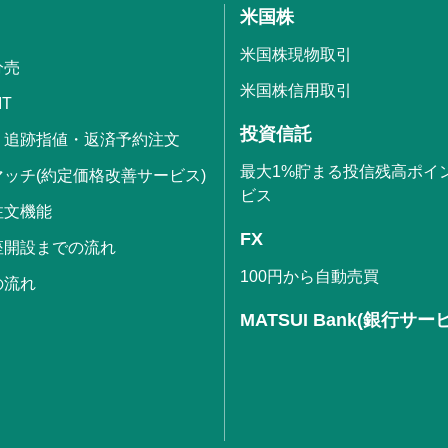
米国株
米国株現物取引
分売
米国株信用取引
IT
投資信託
・追跡指値・返済予約注文
最大1%貯まる投信残高ポイ
ッチ(約定価格改善サービス)
ビス
注文機能
FX
座開設までの流れ
100円から自動売買
の流れ
MATSUI Bank(銀行サー