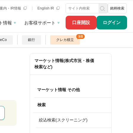
案内・IR情報
English IR
銘柄検索
口座開設
ログイン
ト情報
お客様サポート
DeCo
銀行
クレカ積立
マーケット情報(株式市況・株価
検索など)
マーケット情報 その他
検索
絞込検索(スクリーニング)