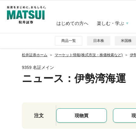
はじめての方へ
楽しむ・学ぶ
商品一覧
日本株
米国株
松井証券ホーム
マーケット情報(株式市況・株価検索など)
伊勢
9359 名証メイン
ニュース
：伊勢湾海運
注文
現物買
現