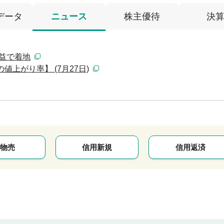
データ
ニュース
株主優待
決
減益で着地
値上がり率】 (7月27日)
物売
信用新規
信用返済