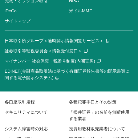
先物・オプション取引
NISA
iDeCo
米ドルMMF
サイトマップ
日本取引所グループ＜適時開示情報閲覧サービス＞
証券取引等監視委員会＜情報受付窓口＞
マイナンバー 社会保障・税番号制度(内閣官房)
EDINET(金融商品取引法に基づく有価証券報告書等の開示書類に
関する電子開示システム)
各口座取引規程
各種犯罪手口とその対策
セキュリティについて
「松井証券」の名前を無断使用
する業者
システム障害時の対応
投資用教材販売業者について