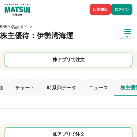
口座開設
ログイン
9359 名証メイン
株主優待
：伊勢湾海運
コンテンツ
株アプリで注文
価
チャート
時系列データ
ニュース
株主優
株アプリで注文