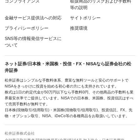
コンプライアンス
取扱商品のリスクおよび手数料
等の説明
金融サービス提供法への対応
サイトポリシー
プライバシーポリシー
推奨環境
SNS等の情報発信サービスに
ついて
ネット証券/日本株・米国株・投信・FX・NISAなら証券会社の松
井証券
松井証券はシンプルな手数料体系、豊富な無料ツールと安心のサポートで
NISAをきっかけに投資を始める初心者の方にも支持されています。
株式は1日の約定代金が50万円以下なら手数料0円、その他商品の手数料も業
界最安水準でご提供しています。NISAでの日本株、米国株、投資信託はすべ
て売買手数料が無料です。
日本株(現物取引/信用取引)・米国株(現物取引/信用取引)、投資信託、FX、先
物・オプション取引、NISA、iDeCo等の各種商品をお取扱いしています。
松井証券株式会社