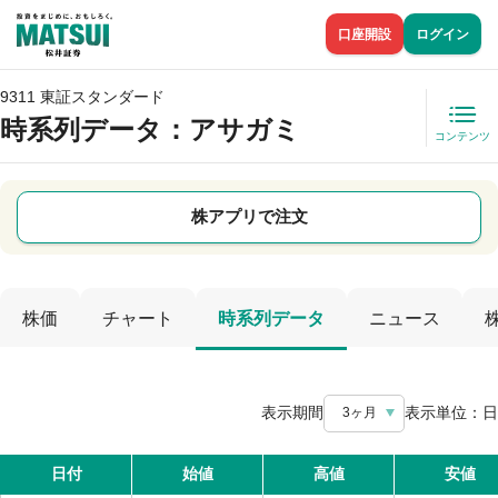
口座開設
ログイン
9311 東証スタンダード
時系列データ
：アサガミ
コンテンツ
株アプリで注文
株価
チャート
時系列データ
ニュース
表示期間
表示単位：
日
3ヶ月
日付
始値
高値
安値