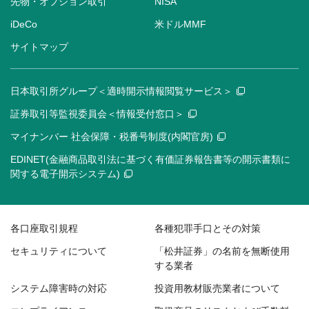
先物・オプション取引
NISA
iDeCo
米ドルMMF
サイトマップ
日本取引所グループ＜適時開示情報閲覧サービス＞
証券取引等監視委員会＜情報受付窓口＞
マイナンバー 社会保障・税番号制度(内閣官房)
EDINET(金融商品取引法に基づく有価証券報告書等の開示書類に
関する電子開示システム)
各口座取引規程
各種犯罪手口とその対策
セキュリティについて
「松井証券」の名前を無断使用
する業者
システム障害時の対応
投資用教材販売業者について