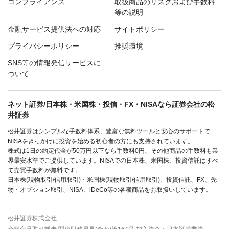
コンプライアンス
取扱商品のリスクおよび手数料
等の説明
金融サービス提供法への対応
サイトポリシー
プライバシーポリシー
推奨環境
SNS等の情報発信サービスに
ついて
ネット証券/日本株・米国株・投信・FX・NISAなら証券会社の松
井証券
松井証券はシンプルな手数料体系、豊富な無料ツールと安心のサポートで
NISAをきっかけに投資を始める初心者の方にも支持されています。
株式は1日の約定代金が50万円以下なら手数料0円、その他商品の手数料も業
界最安水準でご提供しています。NISAでの日本株、米国株、投資信託はすべ
て売買手数料が無料です。
日本株(現物取引/信用取引)・米国株(現物取引/信用取引)、投資信託、FX、先
物・オプション取引、NISA、iDeCo等の各種商品をお取扱いしています。
松井証券株式会社