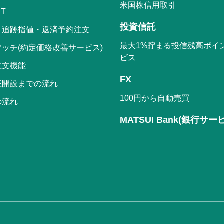
米国株信用取引
IT
投資信託
・追跡指値・返済予約注文
最大1%貯まる投信残高ポイ
ッチ(約定価格改善サービス)
ビス
注文機能
FX
座開設までの流れ
100円から自動売買
の流れ
MATSUI Bank(銀行サー