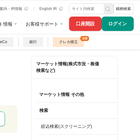
案内・IR情報
English IR
銘柄検索
口座開設
ログイン
ト情報
お客様サポート
DeCo
銀行
クレカ積立
マーケット情報(株式市況・株価
検索など)
マーケット情報 その他
検索
絞込検索(スクリーニング)