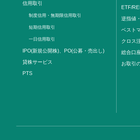
信用取引
ETF/RE
制度信用・無期限信用取引
逆指値
短期信用取引
ベストマ
一日信用取引
クロス
IPO(新規公開株)、PO(公募・売出し)
総合口
貸株サービス
お取引
PTS