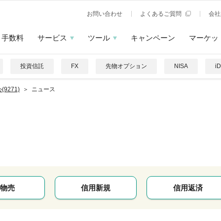
お問い合わせ
よくあるご質問
会社
手数料
サービス
ツール
キャンペーン
マーケッ
投資信託
FX
先物オプション
NISA
i
(9271)
ニュース
物売
信用新規
信用返済