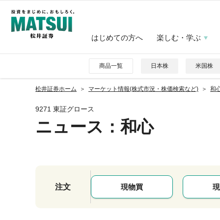
はじめての方へ
楽しむ・学ぶ
商品一覧
日本株
米国株
松井証券ホーム
マーケット情報(株式市況・株価検索など)
和心
9271 東証グロース
ニュース
：和心
注文
現物買
現