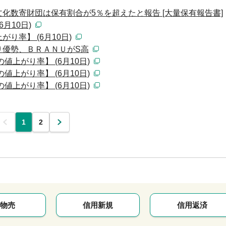
化数寄財団は保有割合が5％を超えたと報告 [大量保有報告書]
月10日)
り率】 (6月10日)
り優勢、ＢＲＡＮＵがS高
値上がり率】 (6月10日)
値上がり率】 (6月10日)
値上がり率】 (6月10日)
前
1
2
次
物売
信用新規
信用返済