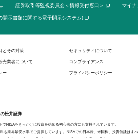
証券取引等監視委員会＜情報受付窓口＞
マイナ
等の開示書類に関する電子開示システム)
口とその対策
セキュリティについて
販売業者について
コンプライアンス
シー
プライバシーポリシー
社の松井証券
でNISAをきっかけに投資を始める初心者の方にも支持されています。
数料も業界最安水準でご提供しています。NISAでの日本株、米国株、投資信託はす