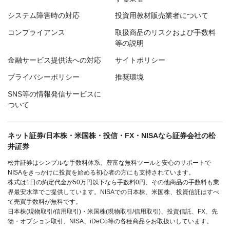
システム障害時の対応
投資用教材販売業者について
コンプライアンス
取扱商品のリスクおよび手数料
等の説明
金融サービス提供法への対応
サイトポリシー
プライバシーポリシー
推奨環境
SNS等の情報発信サービスに
ついて
ネット証券/日本株・米国株・投信・FX・NISAなら証券会社の松
井証券
松井証券はシンプルな手数料体系、豊富な無料ツールと安心のサポートで
NISAをきっかけに投資を始める初心者の方にも支持されています。
株式は1日の約定代金が50万円以下なら手数料0円、その他商品の手数料も業
界最安水準でご提供しています。NISAでの日本株、米国株、投資信託はすべ
て売買手数料が無料です。
日本株(現物取引/信用取引)・米国株(現物取引/信用取引)、投資信託、FX、先
物・オプション取引、NISA、iDeCo等の各種商品をお取扱いしています。