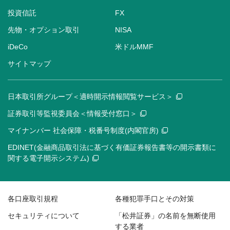
投資信託
FX
先物・オプション取引
NISA
iDeCo
米ドルMMF
サイトマップ
日本取引所グループ＜適時開示情報閲覧サービス＞
証券取引等監視委員会＜情報受付窓口＞
マイナンバー 社会保障・税番号制度(内閣官房)
EDINET(金融商品取引法に基づく有価証券報告書等の開示書類に
関する電子開示システム)
各口座取引規程
各種犯罪手口とその対策
セキュリティについて
「松井証券」の名前を無断使用
する業者