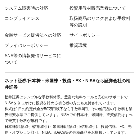
システム障害時の対応
投資用教材販売業者について
コンプライアンス
取扱商品のリスクおよび手数料
等の説明
金融サービス提供法への対応
サイトポリシー
プライバシーポリシー
推奨環境
SNS等の情報発信サービスに
ついて
ネット証券/日本株・米国株・投信・FX・NISAなら証券会社の松
井証券
松井証券はシンプルな手数料体系、豊富な無料ツールと安心のサポートで
NISAをきっかけに投資を始める初心者の方にも支持されています。
株式は1日の約定代金が50万円以下なら手数料0円、その他商品の手数料も業
界最安水準でご提供しています。NISAでの日本株、米国株、投資信託はすべ
て売買手数料が無料です。
日本株(現物取引/信用取引)・米国株(現物取引/信用取引)、投資信託、FX、先
物・オプション取引、NISA、iDeCo等の各種商品をお取扱いしています。