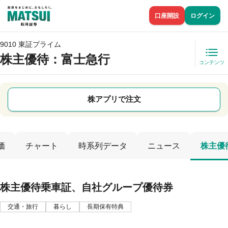
口座開設
ログイン
9010 東証プライム
株主優待
：富士急行
コンテンツ
株アプリで注文
価
チャート
時系列データ
ニュース
株主優
株主優待乗車証、自社グループ優待券
交通・旅行
暮らし
長期保有特典