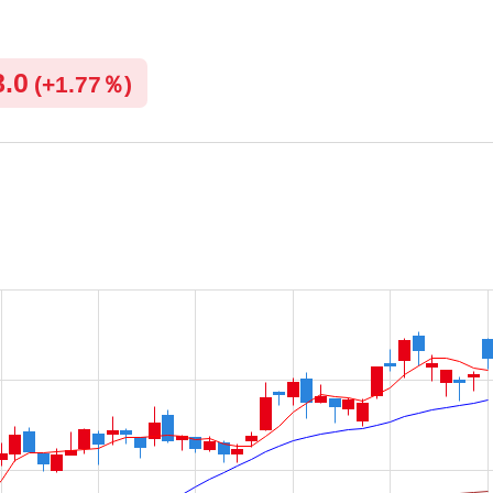
8.0
(
+
1.77％)