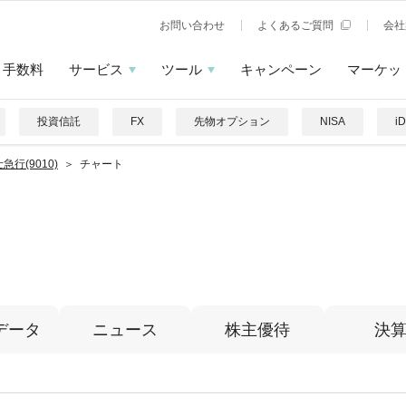
お問い合わせ
よくあるご質問
会社
手数料
サービス
ツール
キャンペーン
マーケッ
投資信託
FX
先物オプション
NISA
i
急行(9010)
チャート
データ
ニュース
株主優待
決