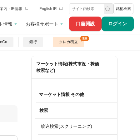
案内・IR情報
English IR
銘柄検索
口座開設
ログイン
ト情報
お客様サポート
DeCo
銀行
クレカ積立
マーケット情報(株式市況・株価
検索など)
マーケット情報 その他
検索
算
絞込検索(スクリーニング)