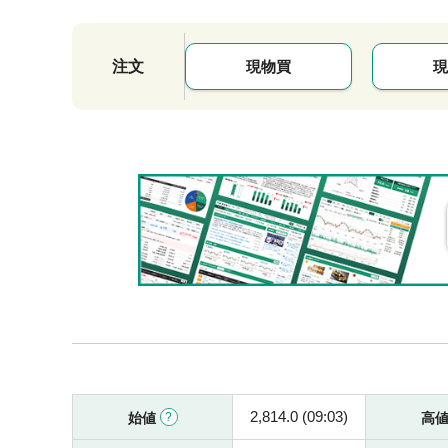
注文
現物買
現
2,814.0 (09:03)
始値
高