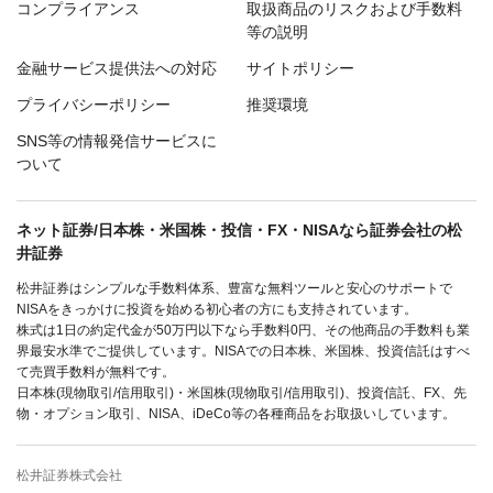
コンプライアンス
取扱商品のリスクおよび手数料
等の説明
金融サービス提供法への対応
サイトポリシー
プライバシーポリシー
推奨環境
SNS等の情報発信サービスに
ついて
ネット証券/日本株・米国株・投信・FX・NISAなら証券会社の松
井証券
松井証券はシンプルな手数料体系、豊富な無料ツールと安心のサポートで
NISAをきっかけに投資を始める初心者の方にも支持されています。
株式は1日の約定代金が50万円以下なら手数料0円、その他商品の手数料も業
界最安水準でご提供しています。NISAでの日本株、米国株、投資信託はすべ
て売買手数料が無料です。
日本株(現物取引/信用取引)・米国株(現物取引/信用取引)、投資信託、FX、先
物・オプション取引、NISA、iDeCo等の各種商品をお取扱いしています。
松井証券株式会社