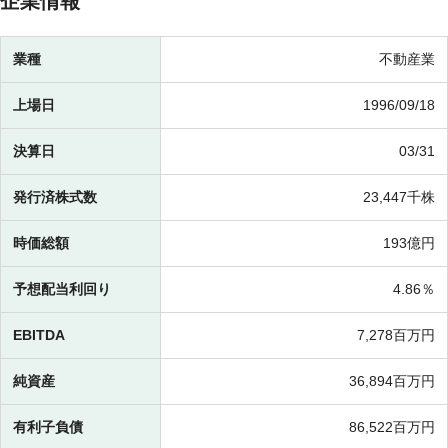
企業情報
業種
不動産業
上場日
1996/09/18
決算日
03/31
発行済株式数
23,447千株
時価総額
193億円
予想配当利回り
4.86％
EBITDA
7,278百万円
純資産
36,894百万円
有利子負債
86,522百万円