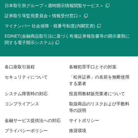
日本取引所グループ＜適時開示情報閲覧サービス＞
証券取引等監視委員会＜情報受付窓口＞
マイナンバー 社会保障・税番号制度(内閣官房)
EDINET(金融商品取引法に基づく有価証券報告書等の開示書類に
関する電子開示システム)
各口座取引規程
各種犯罪手口とその対策
セキュリティについて
「松井証券」の名前を無断使用
する業者
システム障害時の対応
投資用教材販売業者について
コンプライアンス
取扱商品のリスクおよび手数料
等の説明
金融サービス提供法への対応
サイトポリシー
プライバシーポリシー
推奨環境