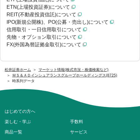
ETN(上場投資証券)について
REIT(不動産投資信託)について
IPO(新規公開株)、PO(公募・売出し)について
信用取引・一日信用取引について
先物・オプション取引について
FX(外国為替証拠金取引)について
松井証券ホーム
マーケット情報(株式市況・株価検索など)
ＭＳ＆ＡＤインシュアランスグループホールディングス(8725)
時系列データ
はじめての方へ
楽しむ・学ぶ
手数料
商品一覧
サービス