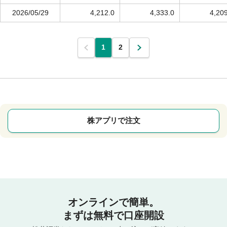
2026/05/29
4,212.0
4,333.0
4,20
1
2
株アプリで注文
オンラインで簡単。
まずは無料で口座開設