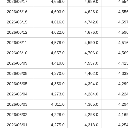
2026/06/17
4,656.0
4,689.0
4,55
2026/06/16
4,603.0
4,626.0
4,55
2026/06/15
4,616.0
4,742.0
4,59
2026/06/12
4,622.0
4,676.0
4,59
2026/06/11
4,578.0
4,590.0
4,51
2026/06/10
4,657.0
4,706.0
4,56
2026/06/09
4,419.0
4,557.0
4,41
2026/06/08
4,370.0
4,402.0
4,33
2026/06/05
4,350.0
4,394.0
4,29
2026/06/04
4,273.0
4,284.0
4,22
2026/06/03
4,311.0
4,365.0
4,29
2026/06/02
4,228.0
4,298.0
4,16
2026/06/01
4,275.0
4,313.0
4,25