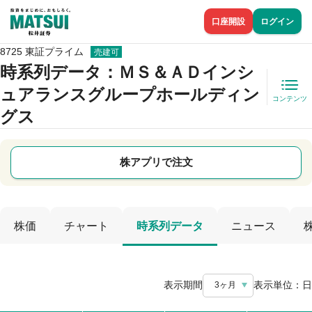
口座開設
ログイン
8725 東証プライム
売建可
時系列データ
：ＭＳ＆ＡＤインシ
ュアランスグループホールディン
コンテンツ
グス
株アプリで注文
株価
チャート
時系列データ
ニュース
表示期間
表示単位：
日
3ヶ月