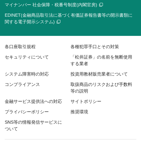
マイナンバー 社会保障・税番号制度(内閣官房)
EDINET(金融商品取引法に基づく有価証券報告書等の開示書類に
関する電子開示システム)
各口座取引規程
各種犯罪手口とその対策
セキュリティについて
「松井証券」の名前を無断使用
する業者
システム障害時の対応
投資用教材販売業者について
コンプライアンス
取扱商品のリスクおよび手数料
等の説明
金融サービス提供法への対応
サイトポリシー
プライバシーポリシー
推奨環境
SNS等の情報発信サービスに
ついて