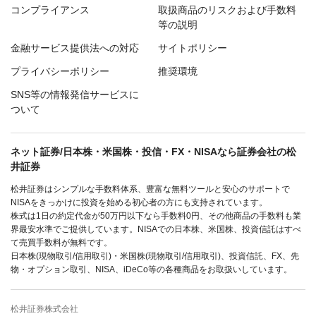
コンプライアンス
取扱商品のリスクおよび手数料
等の説明
金融サービス提供法への対応
サイトポリシー
プライバシーポリシー
推奨環境
SNS等の情報発信サービスに
ついて
ネット証券/日本株・米国株・投信・FX・NISAなら証券会社の松
井証券
松井証券はシンプルな手数料体系、豊富な無料ツールと安心のサポートで
NISAをきっかけに投資を始める初心者の方にも支持されています。
株式は1日の約定代金が50万円以下なら手数料0円、その他商品の手数料も業
界最安水準でご提供しています。NISAでの日本株、米国株、投資信託はすべ
て売買手数料が無料です。
日本株(現物取引/信用取引)・米国株(現物取引/信用取引)、投資信託、FX、先
物・オプション取引、NISA、iDeCo等の各種商品をお取扱いしています。
松井証券株式会社