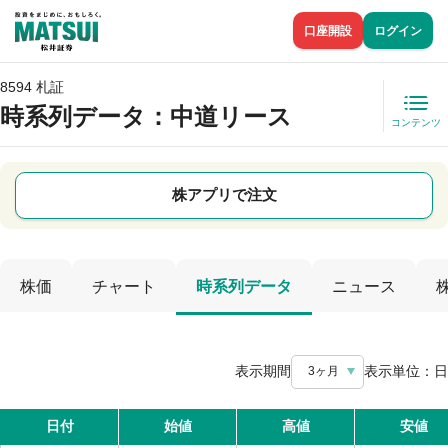
口座開設
ログイン
8594 札証
時系列データ
：中道リース
コンテンツ
株アプリで注文
株価
チャート
時系列データ
ニュース
表示期間
表示単位：
日
3ヶ月
日付
始値
高値
安値