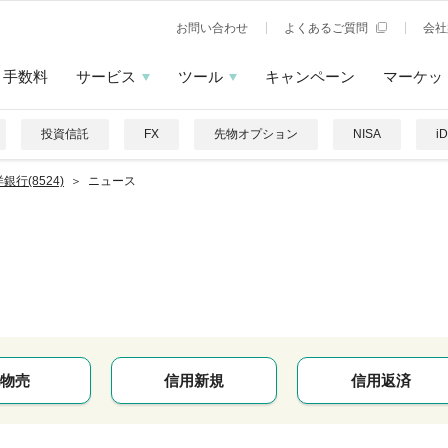
お問い合わせ
よくあるご質問
会社
手数料
サービス
ツール
キャンペーン
マーケッ
投資信託
FX
先物オプション
NISA
i
銀行(8524)
ニュース
物売
信用新規
信用返済