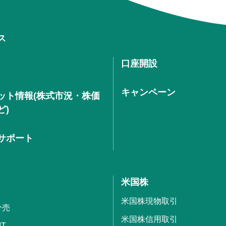
ス
口座開設
キャンペーン
ット情報(株式市況・株価
ど)
サポート
米国株
米国株現物取引
分売
米国株信用取引
IT