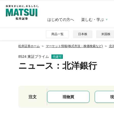
はじめての方へ
楽しむ・学ぶ
商品一覧
日本株
米国株
松井証券ホーム
マーケット情報(株式市況・株価検索など)
北洋
8524 東証プライム
売建可
ニュース
：北洋銀行
注文
現物買
現