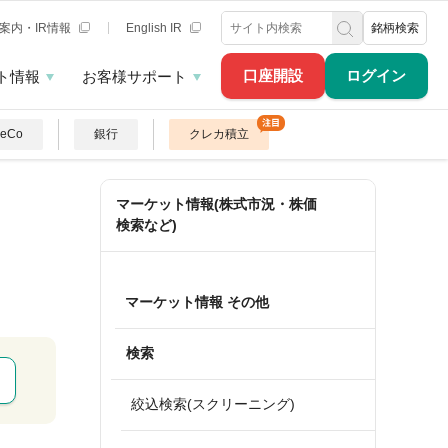
案内・IR情報
English IR
銘柄検索
口座開設
ログイン
ト情報
お客様サポート
DeCo
銀行
クレカ積立
マーケット情報(株式市況・株価
検索など)
マーケット情報 その他
検索
絞込検索(スクリーニング)