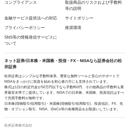
コンプライアンス
取扱商品のリスクおよび手数料
等の説明
金融サービス提供法への対応
サイトポリシー
プライバシーポリシー
推奨環境
SNS等の情報発信サービスに
ついて
ネット証券/日本株・米国株・投信・FX・NISAなら証券会社の松
井証券
松井証券はシンプルな手数料体系、豊富な無料ツールと安心のサポートで
NISAをきっかけに投資を始める初心者の方にも支持されています。
株式は1日の約定代金が50万円以下なら手数料0円、その他商品の手数料も業
界最安水準でご提供しています。NISAでの日本株、米国株、投資信託はすべ
て売買手数料が無料です。
日本株(現物取引/信用取引)・米国株(現物取引/信用取引)、投資信託、FX、先
物・オプション取引、NISA、iDeCo等の各種商品をお取扱いしています。
松井証券株式会社