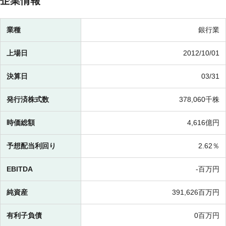
企業情報
業種
銀行業
上場日
2012/10/01
決算日
03/31
発行済株式数
378,060千株
時価総額
4,616億円
予想配当利回り
2.62％
EBITDA
-百万円
純資産
391,626百万円
有利子負債
0百万円