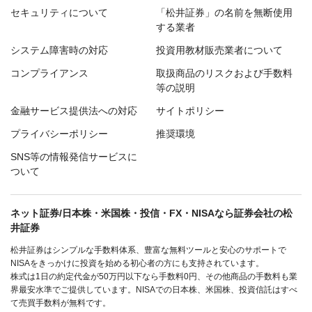
セキュリティについて
「松井証券」の名前を無断使用
する業者
システム障害時の対応
投資用教材販売業者について
コンプライアンス
取扱商品のリスクおよび手数料
等の説明
金融サービス提供法への対応
サイトポリシー
プライバシーポリシー
推奨環境
SNS等の情報発信サービスに
ついて
ネット証券/日本株・米国株・投信・FX・NISAなら証券会社の松
井証券
松井証券はシンプルな手数料体系、豊富な無料ツールと安心のサポートで
NISAをきっかけに投資を始める初心者の方にも支持されています。
株式は1日の約定代金が50万円以下なら手数料0円、その他商品の手数料も業
界最安水準でご提供しています。NISAでの日本株、米国株、投資信託はすべ
て売買手数料が無料です。