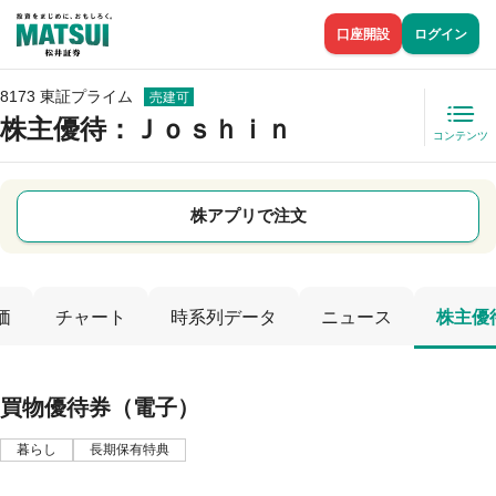
口座開設
ログイン
8173 東証プライム
売建可
株主優待
：Ｊｏｓｈｉｎ
コンテンツ
株アプリで注文
価
チャート
時系列データ
ニュース
株主優
買物優待券（電子）
暮らし
長期保有特典