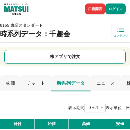
口座開設
ログイン
8165 東証スタンダード
時系列データ
：千趣会
コンテンツ
株アプリで注文
株価
チャート
時系列データ
ニュース
表示期間
表示単位：
日
3ヶ月
日付
始値
高値
安値