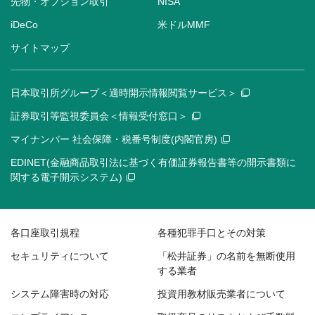
先物・オプション取引
NISA
iDeCo
米ドルMMF
サイトマップ
日本取引所グループ＜適時開示情報閲覧サービス＞
証券取引等監視委員会＜情報受付窓口＞
マイナンバー 社会保障・税番号制度(内閣官房)
EDINET(金融商品取引法に基づく有価証券報告書等の開示書類に
関する電子開示システム)
各口座取引規程
各種犯罪手口とその対策
セキュリティについて
「松井証券」の名前を無断使用
する業者
システム障害時の対応
投資用教材販売業者について