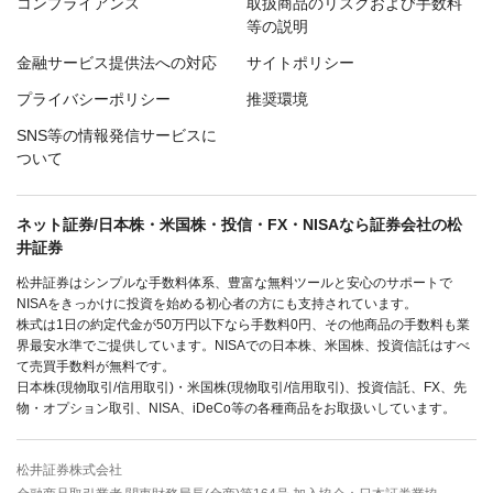
コンプライアンス
取扱商品のリスクおよび手数料
等の説明
金融サービス提供法への対応
サイトポリシー
プライバシーポリシー
推奨環境
SNS等の情報発信サービスに
ついて
ネット証券/日本株・米国株・投信・FX・NISAなら証券会社の松
井証券
松井証券はシンプルな手数料体系、豊富な無料ツールと安心のサポートで
NISAをきっかけに投資を始める初心者の方にも支持されています。
株式は1日の約定代金が50万円以下なら手数料0円、その他商品の手数料も業
界最安水準でご提供しています。NISAでの日本株、米国株、投資信託はすべ
て売買手数料が無料です。
日本株(現物取引/信用取引)・米国株(現物取引/信用取引)、投資信託、FX、先
物・オプション取引、NISA、iDeCo等の各種商品をお取扱いしています。
松井証券株式会社