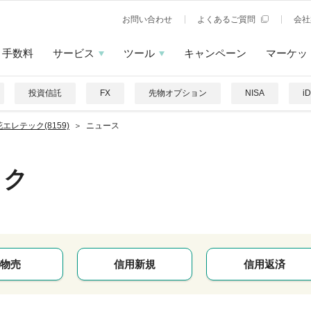
お問い合わせ
よくあるご質問
会社
手数料
サービス
ツール
キャンペーン
マーケッ
投資信託
FX
先物オプション
NISA
i
エレテック(8159)
ニュース
ック
物売
信用新規
信用返済