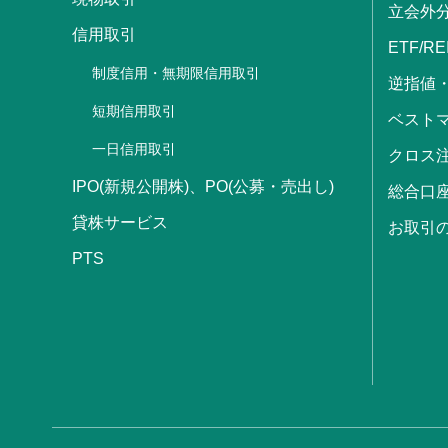
立会外
信用取引
ETF/RE
制度信用・無期限信用取引
逆指値
短期信用取引
ベストマ
一日信用取引
クロス
IPO(新規公開株)、PO(公募・売出し)
総合口
貸株サービス
お取引
PTS