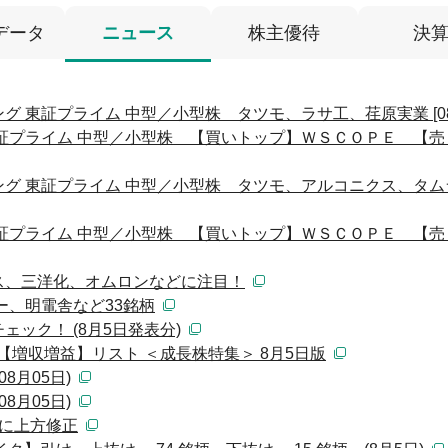
データ
ニュース
株主優待
決
 東証プライム 中型／小型株 タツモ、ラサ工、荏原実業 [08:
証プライム 中型／小型株 【買いトップ】ＷＳＣＯＰＥ 【売
グ 東証プライム 中型／小型株 タツモ、アルコニクス、タム
証プライム 中型／小型株 【買いトップ】ＷＳＣＯＰＥ 【売
ス、三洋化、オムロンなどに注目！
ー、明電舎など33銘柄
ック！ (8月5日発表分)
月期【増収増益】リスト ＜成長株特集＞ 8月5日版
8月05日)
8月05日)
に上方修正