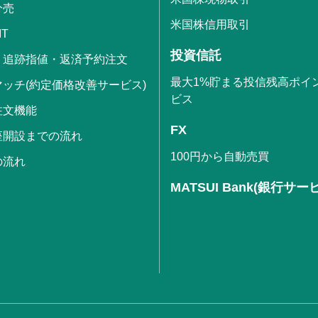
分売
米国株信用取引
IT
投資信託
・追跡指値・返済予約注文
最大1%貯まる投信残高ポイ
ッチ(約定価格改善サービス)
ビス
注文機能
FX
座開設までの流れ
100円から自動売買
の流れ
MATSUI Bank(銀行サー