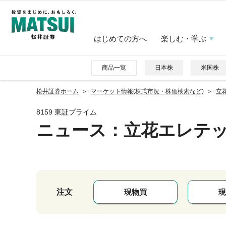
はじめての方へ
楽しむ・学ぶ
商品一覧
日本株
米国株
松井証券ホーム
マーケット情報(株式市況・株価検索など)
立花
8159 東証プライム
ニュース
：立花エレテ
注文
現物買
現