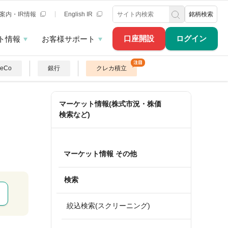
案内・IR情報
English IR
銘柄検索
口座開設
ログイン
ト情報
お客様サポート
DeCo
銀行
クレカ積立
マーケット情報(株式市況・株価
検索など)
マーケット情報 その他
検索
絞込検索(スクリーニング)