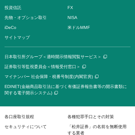
投資信託
FX
先物・オプション取引
NISA
iDeCo
米ドルMMF
サイトマップ
日本取引所グループ＜適時開示情報閲覧サービス＞
証券取引等監視委員会＜情報受付窓口＞
マイナンバー 社会保障・税番号制度(内閣官房)
EDINET(金融商品取引法に基づく有価証券報告書等の開示書類に
関する電子開示システム)
各口座取引規程
各種犯罪手口とその対策
セキュリティについて
「松井証券」の名前を無断使用
する業者