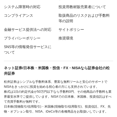
システム障害時の対応
投資用教材販売業者について
コンプライアンス
取扱商品のリスクおよび手数料
等の説明
金融サービス提供法への対応
サイトポリシー
プライバシーポリシー
推奨環境
SNS等の情報発信サービスに
ついて
ネット証券/日本株・米国株・投信・FX・NISAなら証券会社の松
井証券
松井証券はシンプルな手数料体系、豊富な無料ツールと安心のサポートで
NISAをきっかけに投資を始める初心者の方にも支持されています。
株式は1日の約定代金が50万円以下なら手数料0円、その他商品の手数料も業
界最安水準でご提供しています。NISAでの日本株、米国株、投資信託はすべ
て売買手数料が無料です。
日本株(現物取引/信用取引)・米国株(現物取引/信用取引)、投資信託、FX、先
物・オプション取引、NISA、iDeCo等の各種商品をお取扱いしています。