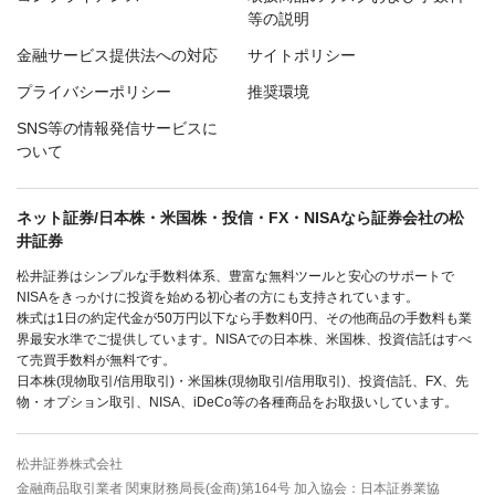
等の説明
金融サービス提供法への対応
サイトポリシー
プライバシーポリシー
推奨環境
SNS等の情報発信サービスに
ついて
ネット証券/日本株・米国株・投信・FX・NISAなら証券会社の松
井証券
松井証券はシンプルな手数料体系、豊富な無料ツールと安心のサポートで
NISAをきっかけに投資を始める初心者の方にも支持されています。
株式は1日の約定代金が50万円以下なら手数料0円、その他商品の手数料も業
界最安水準でご提供しています。NISAでの日本株、米国株、投資信託はすべ
て売買手数料が無料です。
日本株(現物取引/信用取引)・米国株(現物取引/信用取引)、投資信託、FX、先
物・オプション取引、NISA、iDeCo等の各種商品をお取扱いしています。
松井証券株式会社
金融商品取引業者 関東財務局長(金商)第164号 加入協会：日本証券業協