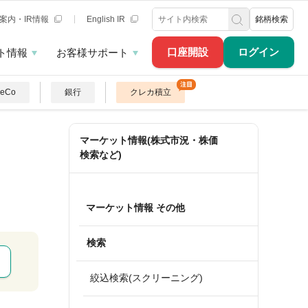
案内・IR情報
English IR
銘柄検索
口座開設
ログイン
ト情報
お客様サポート
DeCo
銀行
クレカ積立
マーケット情報(株式市況・株価
検索など)
マーケット情報 その他
検索
絞込検索(スクリーニング)