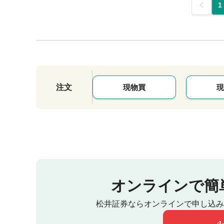
前
1
注文
現物買
現
オンラインで簡
松井証券ならオンラインで申し込み