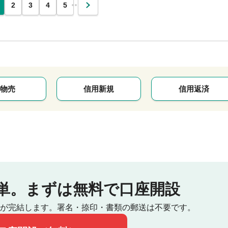
…
2
3
4
5
次
物売
信用新規
信用返済
単。
まずは無料で口座開設
が完結します。
署名・捺印・書類の郵送は不要です。