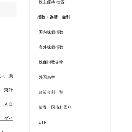
株主優待 検索
算
指数・為替・金利
国内株価指数
海外株価指数
株価指数先物
ン、助
外国為替
、東計
政策金利一覧
、ＡＤ
債券・国債利回り
、ダイ
ETF