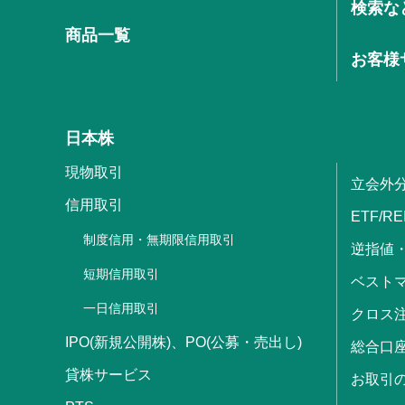
検索な
商品一覧
お客様
日本株
現物取引
立会外
信用取引
ETF/RE
制度信用・無期限信用取引
逆指値
短期信用取引
ベストマ
一日信用取引
クロス
IPO(新規公開株)、PO(公募・売出し)
総合口
貸株サービス
お取引