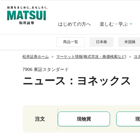
はじめての方へ
楽しむ・学ぶ
商品一覧
日本株
米国株
松井証券ホーム
マーケット情報(株式市況・株価検索など)
ヨネ
7906 東証スタンダード
ニュース
：ヨネックス
注文
現物買
現