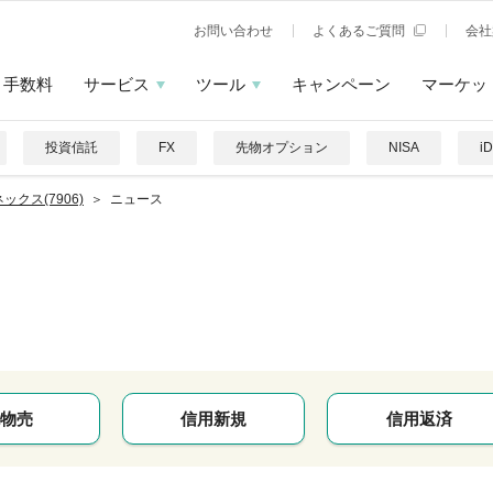
お問い合わせ
よくあるご質問
会社
手数料
サービス
ツール
キャンペーン
マーケッ
投資信託
FX
先物オプション
NISA
i
ックス(7906)
ニュース
物売
信用新規
信用返済